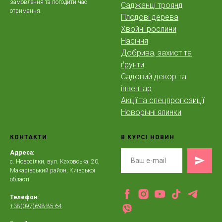
замовлення та погодити час
Саджанці троянд
отримання.
Плодові дерева
Хвойні рослини
Насіння
Добрива, захист та
ґрунти
Садовий декор та
інвентар
Акції та спецпропозиції
Новорічні ялинки
КОНТАКТИ
В КУРСІ НОВИН
Адреса:
с. Новосілки, вул. Каховська, 20,
Макарівський район, Київської
області
Телефон:
+38(097)698-85-64