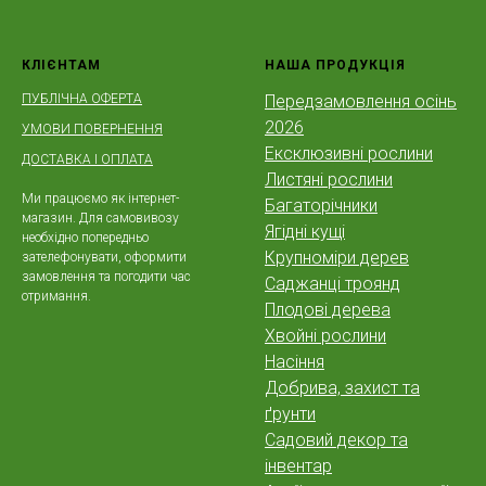
КЛІЄНТАМ
НАША ПРОДУКЦІЯ
ПУБЛІЧНА ОФЕРТА
Передзамовлення осінь
2026
УМОВИ ПОВЕРНЕННЯ
Ексклюзивні рослини
ДОСТАВКА І ОПЛАТА
Листяні рослини
Ми працюємо як інтернет-
Багаторічники
магазин. Для самовивозу
Ягідні кущі
необхідно попередньо
Крупноміри дерев
зателефонувати, оформити
замовлення та погодити час
Саджанці троянд
отримання.
Плодові дерева
Хвойні рослини
Насіння
Добрива, захист та
ґрунти
Садовий декор та
інвентар