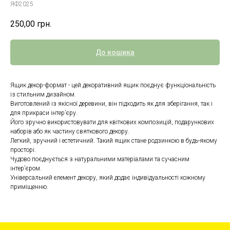
ЯФ2025
250,00
грн.
До кошика
Ящик декор-формат - цей декоративний ящик поєднує функціональність
із стильним дизайном.
Виготовлений із якісної деревини, він підходить як для зберігання, так і
для прикраси інтер’єру.
Його зручно використовувати для квіткових композицій, подарункових
наборів або як частину святкового декору.
Легкий, зручний і естетичний. Такий ящик стане родзинкою в будь-якому
просторі.
Чудово поєднується з натуральними матеріалами та сучасним
інтер’єром.
Універсальний елемент декору, який додає індивідуальності кожному
приміщенню.