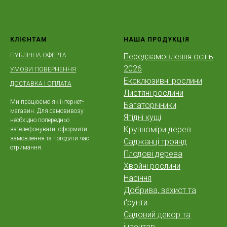
КЛІЄНТАМ
НАША ПРОДУКЦІЯ
ПУБЛІЧНА ОФЕРТА
Передзамовлення осінь
2026
УМОВИ ПОВЕРНЕННЯ
Ексклюзивні рослини
ДОСТАВКА І ОПЛАТА
Листяні рослини
Ми працюємо як інтернет-
Багаторічники
магазин. Для самовивозу
Ягідні кущі
необхідно попередньо
Крупноміри дерев
зателефонувати, оформити
замовлення та погодити час
Саджанці троянд
отримання.
Плодові дерева
Хвойні рослини
Насіння
Добрива, захист та
ґрунти
Садовий декор та
інвентар