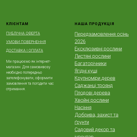
КЛІЄНТАМ
НАША ПРОДУКЦІЯ
ПУБЛІЧНА ОФЕРТА
Передзамовлення осінь
2026
УМОВИ ПОВЕРНЕННЯ
Ексклюзивні рослини
ДОСТАВКА І ОПЛАТА
Листяні рослини
Ми працюємо як інтернет-
Багаторічники
магазин. Для самовивозу
Ягідні кущі
необхідно попередньо
Крупноміри дерев
зателефонувати, оформити
замовлення та погодити час
Саджанці троянд
отримання.
Плодові дерева
Хвойні рослини
Насіння
Добрива, захист та
ґрунти
Садовий декор та
інвентар