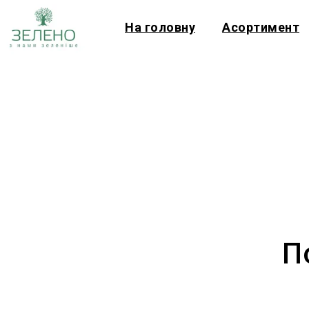
На головну
Асортимент
П