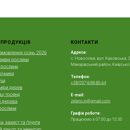
 ПРОДУКЦІЯ
КОНТАКТИ
амовлення осінь 2026
Адреса:
с. Новосілки, вул. Каховська, 2
зивні рослини
Макарівський район, Київської
 рослини
ічники
Телефон:
ущі
+38(097)698-85-64
міри дерев
ці троянд
E-mail:
і дерева
zeleno.in@gmail.com
рослини
Графік роботи:
Працюємо з 07:00 до 15:30
, захист та ґрунти
 декор та інвентар