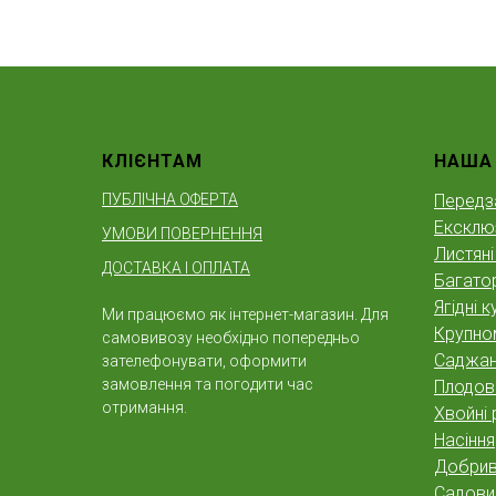
КЛІЄНТАМ
НАША
ПУБЛІЧНА ОФЕРТА
Передз
Ексклю
УМОВИ ПОВЕРНЕННЯ
Листяні
ДОСТАВКА І ОПЛАТА
Багатор
Ягідні к
Ми працюємо як інтернет-магазин. Для
Крупно
самовивозу необхідно попередньо
Саджан
зателефонувати, оформити
замовлення та погодити час
Плодов
отримання.
Хвойні 
Насіння
Добрива
Садовий