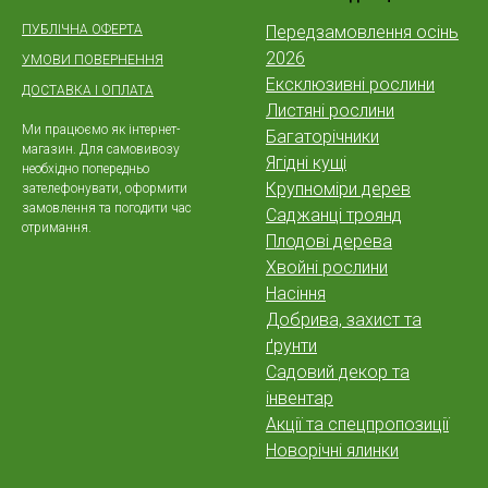
ПУБЛІЧНА ОФЕРТА
Передзамовлення осінь
2026
УМОВИ ПОВЕРНЕННЯ
Ексклюзивні рослини
ДОСТАВКА І ОПЛАТА
Листяні рослини
Ми працюємо як інтернет-
Багаторічники
магазин. Для самовивозу
Ягідні кущі
необхідно попередньо
Крупноміри дерев
зателефонувати, оформити
замовлення та погодити час
Саджанці троянд
отримання.
Плодові дерева
Хвойні рослини
Насіння
Добрива, захист та
ґрунти
Садовий декор та
інвентар
Акції та спецпропозиції
Новорічні ялинки