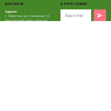
КОНТАКТИ
В КУРСІ НОВИН
Адреса:
с. Новосілки, вул. Каховська, 20,
Макарівський район, Київської
області
Телефон:
+38(097)698-85-64
E-mail:
zeleno.in@gmail.com
Графік роботи:
Працюємо з 07:00 до 15:30
Зелено © 2016-2026 Всі права захищені.
Договір
публічної оферти