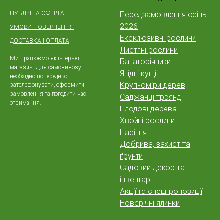
ПУБЛІЧНА ОФЕРТА
Передзамовлення осінь
2026
УМОВИ ПОВЕРНЕННЯ
Ексклюзивні рослини
ДОСТАВКА І ОПЛАТА
Листяні рослини
Ми працюємо як інтернет-
Багаторічники
магазин. Для самовивозу
Ягідні кущі
необхідно попередньо
Крупноміри дерев
зателефонувати, оформити
замовлення та погодити час
Саджанці троянд
отримання.
Плодові дерева
Хвойні рослини
Насіння
Добрива, захист та
ґрунти
Садовий декор та
інвентар
Акції та спецпропозиції
Новорічні ялинки