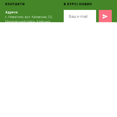
КОНТАКТИ
В КУРСІ НОВИН
Адреса:
с. Новосілки, вул. Каховська, 20,
Макарівський район, Київської
області
Телефон:
+38(097)698-85-64
E-mail:
zeleno.in@gmail.com
Графік роботи:
Працюємо з 07:00 до 15:30
Зелено © 2016-2026 Всі права захищені.
Договір
публічної оферти