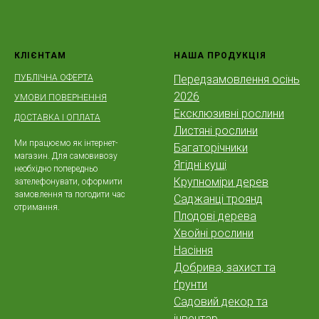
КЛІЄНТАМ
НАША ПРОДУКЦІЯ
ПУБЛІЧНА ОФЕРТА
Передзамовлення осінь
2026
УМОВИ ПОВЕРНЕННЯ
Ексклюзивні рослини
ДОСТАВКА І ОПЛАТА
Листяні рослини
Ми працюємо як інтернет-
Багаторічники
магазин. Для самовивозу
Ягідні кущі
необхідно попередньо
Крупноміри дерев
зателефонувати, оформити
замовлення та погодити час
Саджанці троянд
отримання.
Плодові дерева
Хвойні рослини
Насіння
Добрива, захист та
ґрунти
Садовий декор та
інвентар