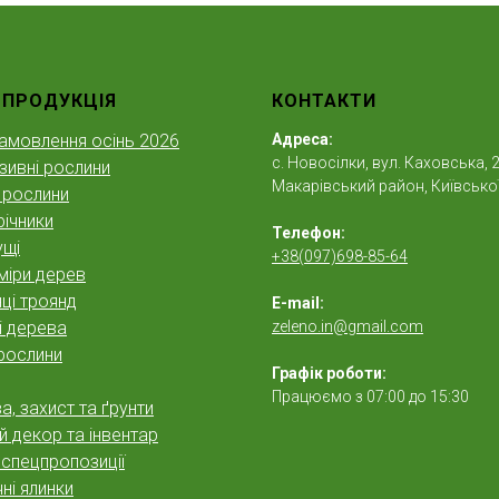
 ПРОДУКЦІЯ
КОНТАКТИ
амовлення осінь 2026
Адреса:
с. Новосілки, вул. Каховська, 2
зивні рослини
Макарівський район, Київської
 рослини
ічники
Телефон:
ущі
+38(097)698-85-64
міри дерев
ці троянд
E-mail:
і дерева
zeleno.in@gmail.com
рослини
Графік роботи:
Працюємо з 07:00 до 15:30
, захист та ґрунти
 декор та інвентар
а спецпропозиції
ні ялинки