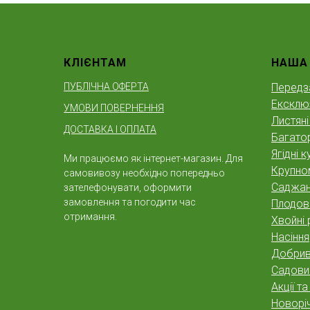
КЛІЄНТАМ
НАША
ПУБЛІЧНА ОФЕРТА
Передз
Ексклю
УМОВИ ПОВЕРНЕННЯ
Листяні
ДОСТАВКА І ОПЛАТА
Багатор
Ягідні к
Ми працюємо як інтернет-магазин. Для
Крупно
самовивозу необхідно попередньо
Саджан
зателефонувати, оформити
замовлення та погодити час
Плодов
отримання.
Хвойні 
Насіння
Добрива
Садовий
Акції т
Новоріч