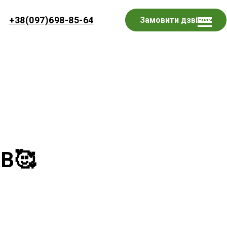
+38(097)698-85-64
Замовити дзвінок
В🥰