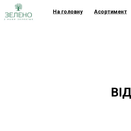
На головну
Асортимент
ВІ