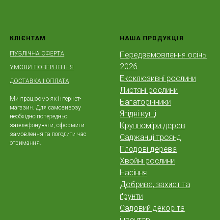
КЛІЄНТАМ
НАША ПРОДУКЦІЯ
ПУБЛІЧНА ОФЕРТА
Передзамовлення осінь
2026
УМОВИ ПОВЕРНЕННЯ
Ексклюзивні рослини
ДОСТАВКА І ОПЛАТА
Листяні рослини
Ми працюємо як інтернет-
Багаторічники
магазин. Для самовивозу
Ягідні кущі
необхідно попередньо
Крупноміри дерев
зателефонувати, оформити
замовлення та погодити час
Саджанці троянд
отримання.
Плодові дерева
Хвойні рослини
Насіння
Добрива, захист та
ґрунти
Садовий декор та
інвентар