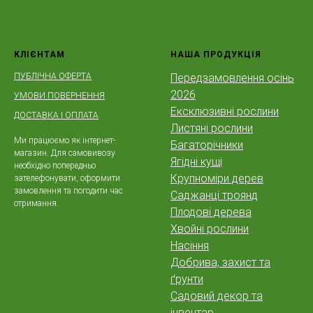
КЛІЄНТАМ
НАША ПРОДУКЦІЯ
ПУБЛІЧНА ОФЕРТА
Передзамовлення осінь
2026
УМОВИ ПОВЕРНЕННЯ
Ексклюзивні рослини
ДОСТАВКА І ОПЛАТА
Листяні рослини
Ми працюємо як інтернет-
Багаторічники
магазин. Для самовивозу
Ягідні кущі
необхідно попередньо
Крупноміри дерев
зателефонувати, оформити
замовлення та погодити час
Саджанці троянд
отримання.
Плодові дерева
Хвойні рослини
Насіння
Добрива, захист та
ґрунти
Садовий декор та
інвентар