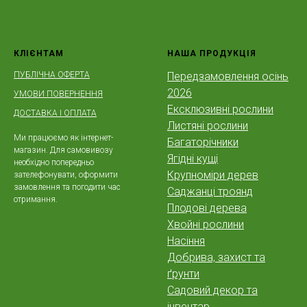
КЛІЄНТАМ
НАША ПРОДУКЦІЯ
ПУБЛІЧНА ОФЕРТА
Передзамовлення осінь
2026
УМОВИ ПОВЕРНЕННЯ
Ексклюзивні рослини
ДОСТАВКА І ОПЛАТА
Листяні рослини
Ми працюємо як інтернет-
Багаторічники
магазин. Для самовивозу
Ягідні кущі
необхідно попередньо
Крупноміри дерев
зателефонувати, оформити
замовлення та погодити час
Саджанці троянд
отримання.
Плодові дерева
Хвойні рослини
Насіння
Добрива, захист та
ґрунти
Садовий декор та
інвентар