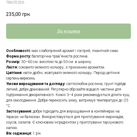
ТВКЛ2026
235,00
грн.
До кошика
Особливості:
має слабопряний аромат і гострий, пікантний смак.
Форма росту:
багаторічна трав'яниста рослина.
Розмір:
30–60 см. висотою та до 50 см. в ширину.
Листя:
соковито-зеленого кольору, з приємним ароматом.
Цвітіння:
квіти дрібні, жовтувато-зеленого кольору. Період цвітіння:
серпень-вересень.
Умови вирощування та догляду:
світлолюбна рослина, грунт підійде
легкий, добре дренований. Регулярно обрізайте відцвілі частини для
підтримання декоративності. Кожні 3–4 роки рекомендується ділити кущ
для омолодження. Добре переносить зиму, витримує температури до -25
°C.
Застосування:
добре підходить для вирощування в контейнерах на
терасах чи балконах. Використовується для приготування маринадів,
соусів, салатів. Є ключовим інгредієнтом у приготуванні тархунового
напою.
Вік саджанця:
1 рік.