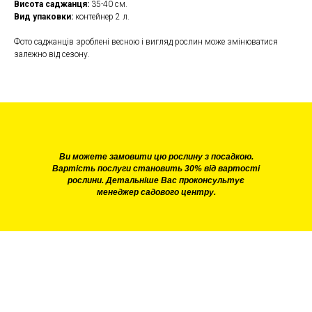
Висота саджанця:
35-40 см.
Вид упаковки:
контейнер 2 л.
Фото саджанців зроблені весною і вигляд рослин може змінюватися
залежно від сезону.
Ви можете замовити цю рослину з посадкою.
Вартість послуги становить 30% від вартості
рослини. Детальніше Вас проконсультує
менеджер садового центру.