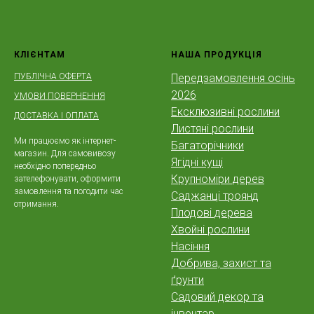
КЛІЄНТАМ
НАША ПРОДУКЦІЯ
ПУБЛІЧНА ОФЕРТА
Передзамовлення осінь
2026
УМОВИ ПОВЕРНЕННЯ
Ексклюзивні рослини
ДОСТАВКА І ОПЛАТА
Листяні рослини
Ми працюємо як інтернет-
Багаторічники
магазин. Для самовивозу
Ягідні кущі
необхідно попередньо
Крупноміри дерев
зателефонувати, оформити
замовлення та погодити час
Саджанці троянд
отримання.
Плодові дерева
Хвойні рослини
Насіння
Добрива, захист та
ґрунти
Садовий декор та
інвентар