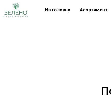
На головну
Асортимент
П