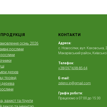
 ПРОДУКЦІЯ
КОНТАКТИ
амовлення осінь 2026
Адреса:
с. Новосілки, вул. Каховська, 2
зивні рослини
Макарівський район, Київської
 рослини
ічники
Телефон:
ущі
+38(097)698-85-64
міри дерев
ці троянд
E-mail:
і дерева
zeleno.in@gmail.com
рослини
Графік роботи:
Працюємо з 07:00 до 15:30
, захист та ґрунти
 декор та інвентар