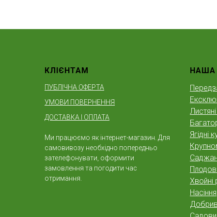
КЛІЄНТАМ
НАША
ПУБЛІЧНА ОФЕРТА
Передз
Ексклю
УМОВИ ПОВЕРНЕННЯ
Листяні
ДОСТАВКА І ОПЛАТА
Багатор
Ягідні к
Ми працюємо як інтернет-магазин. Для
Крупно
самовивозу необхідно попередньо
Саджан
зателефонувати, оформити
замовлення та погодити час
Плодов
отримання.
Хвойні 
Насіння
Добрива
Садовий