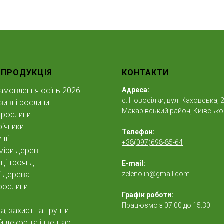
 ПРОДУКЦІЯ
КОНТАКТИ
амовлення осінь 2026
Адреса:
с. Новосілки, вул. Каховська, 2
зивні рослини
Макарівський район, Київської
 рослини
ічники
Телефон:
ущі
+38(097)698-85-64
міри дерев
ці троянд
E-mail:
і дерева
zeleno.in@gmail.com
рослини
Графік роботи:
Працюємо з 07:00 до 15:30
, захист та ґрунти
 декор та інвентар