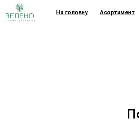
На головну
Асортимент
П