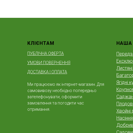
КЛІЄНТАМ
НАША
ПУБЛІЧНА ОФЕРТА
Передз
Ексклю
УМОВИ ПОВЕРНЕННЯ
Листяні
ДОСТАВКА І ОПЛАТА
Багатор
Ягідні к
Ми працюємо як інтернет-магазин. Для
Крупно
самовивозу необхідно попередньо
Саджан
зателефонувати, оформити
замовлення та погодити час
Плодов
отримання.
Хвойні 
Насіння
Добрива
Садовий