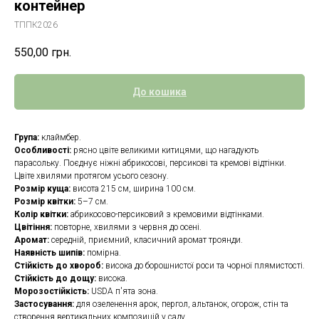
контейнер
ТППК2026
550,00
грн.
До кошика
Група:
клаймбер.
Особливості:
рясно цвіте великими китицями, що нагадують
парасольку. Поєднує ніжні абрикосові, персикові та кремові відтінки.
Цвіте хвилями протягом усього сезону.
Розмір куща:
висота 215 см, ширина 100 см.
Розмір квітки:
5–7 см.
Колір квітки:
абрикосово-персиковий з кремовими відтінками.
Цвітіння:
повторне, хвилями з червня до осені.
Аромат:
середній, приємний, класичний аромат троянди.
Наявність шипів:
помірна.
Стійкість до хвороб:
висока до борошнистої роси та чорної плямистості.
Стійкість до дощу:
висока.
Морозостійкість:
USDA п'ята зона.
Застосування:
для озеленення арок, пергол, альтанок, огорож, стін та
створення вертикальних композицій у саду.