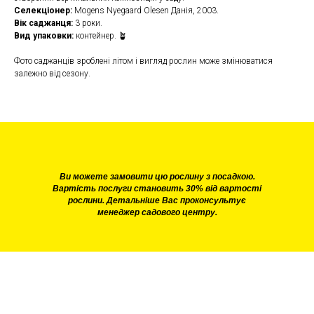
Селекціонер:
Mogens Nyegaard Olesen Данія, 2003.
Вік саджанця:
3 роки.
Вид упаковки:
контейнер. 🪴
Фото саджанців зроблені літом і вигляд рослин може змінюватися
залежно від сезону.
Ви можете замовити цю рослину з посадкою.
Вартість послуги становить 30% від вартості
рослини. Детальніше Вас проконсультує
менеджер садового центру.