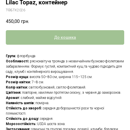
Lilac Topaz, контейнер
ТФБТК2026
450,00
грн.
До кошика
Група:
флорібунда
Особливості:
рясноквітуча троянда з незвичайним бузково-фіолетовим
забарвленням. Формує густий, компактний кущ та чудово підходить для
саду, клумб і контейнерного вирощування.
Розмір куща:
висота 50–80 см, ширина 115–125 см.
Розмір квітки:
7–8 см.
Колір квітки:
світло-бузковий, світло-фіолетовий.
Цвітіння:
повторне, хвилями протягом сезону, з червня до заморозків.
Аромат:
слабкий, майже відсутній.
Наявність шипів:
помірна.
Стійкість до хвороб:
середня до борошнистої роси та чорної
плямистості.
Стійкість до дощу:
середня.
Морозостійкість:
USDA шоста зона.
Застосування:
одиночні та групові посадки, розарії, клумби, бордюри,