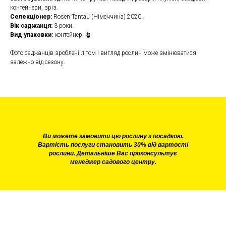
контейнери, зріз.
Селекціонер:
Rosen Tantau (Німеччина) 2020.
Вік саджанця:
3 роки.
Вид упаковки:
контейнер. 🪴
Фото саджанців зроблені літом і вигляд рослин може змінюватися
залежно від сезону.
Ви можете замовити цю рослину з посадкою.
Вартість послуги становить 30% від вартості
рослини. Детальніше Вас проконсультує
менеджер садового центру.