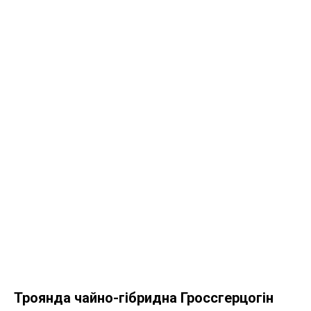
Троянда чайно-гібридна Гроссгерцогін