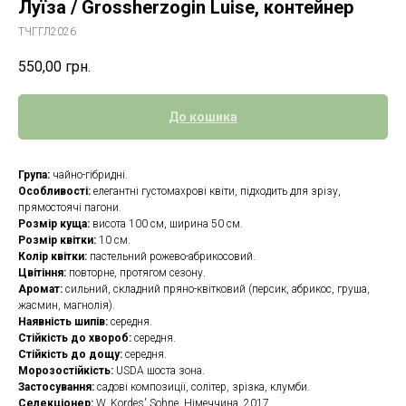
Луїза / Grossherzogin Luise, контейнер
ТЧГГЛ2026
550,00
грн.
До кошика
Група:
чайно-гібридні.
Особливості:
елегантні густомахрові квіти, підходить для зрізу,
прямостоячі пагони.
Розмір куща:
висота 100 см, ширина 50 см.
Розмір квітки:
10 см.
Колір квітки:
пастельний рожево-абрикосовий.
Цвітіння:
повторне, протягом сезону.
Аромат:
сильний, складний пряно-квітковий (персик, абрикос, груша,
жасмин, магнолія).
Наявність шипів:
середня.
Стійкість до хвороб:
середня.
Стійкість до дощу:
середня.
Морозостійкість:
USDA шоста зона.
Застосування:
садові композиції, солітер, зрізка, клумби.
Селекціонер:
W. Kordes' Sohne, Німеччина, 2017.