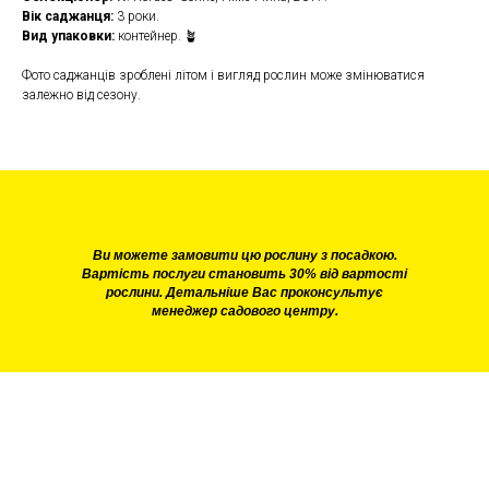
Вік саджанця:
3 роки.
Вид упаковки:
контейнер. 🪴
Фото саджанців зроблені літом і вигляд рослин може змінюватися
залежно від сезону.
Ви можете замовити цю рослину з посадкою.
Вартість послуги становить 30% від вартості
рослини. Детальніше Вас проконсультує
менеджер садового центру.