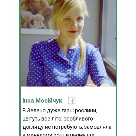
Інна Мосійчук
В Зелено дуже гарні рослини,
цвітуть все літо, особливого
догляду не потребують, замовляла
в минулому році, в цьому ще