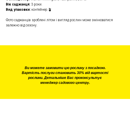
Вік саджанця:
3 роки.
Вид упаковки:
контейнер.🪴
Фото саджанців зроблені літом і вигляд рослин може змінюватися
залежно від сезону.
Ви можете замовити цю рослину з посадкою.
Вартість послуги становить 30% від вартості
рослини. Детальніше Вас проконсультує
менеджер садового центру.