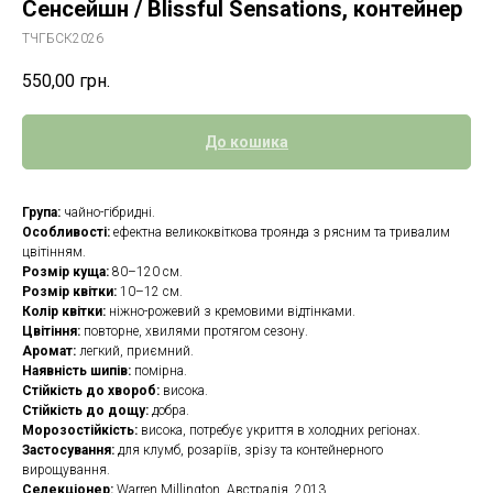
Сенсейшн / Blissful Sensations, контейнер
ТЧГБСК2026
550,00
грн.
До кошика
Група:
чайно-гібридні.
Особливості:
ефектна великоквіткова троянда з рясним та тривалим
цвітінням.
Розмір куща:
80–120 см.
Розмір квітки:
10–12 см.
Колір квітки:
ніжно-рожевий з кремовими відтінками.
Цвітіння:
повторне, хвилями протягом сезону.
Аромат:
легкий, приємний.
Наявність шипів:
помірна.
Стійкість до хвороб:
висока.
Стійкість до дощу:
добра.
Морозостійкість:
висока, потребує укриття в холодних регіонах.
Застосування:
для клумб, розаріїв, зрізу та контейнерного
вирощування.
Селекціонер:
Warren Millington, Австралія, 2013.