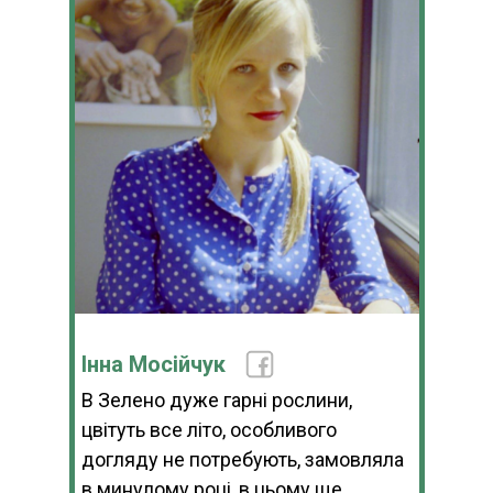
Інна Мосійчук
В Зелено дуже гарні рослини,
цвітуть все літо, особливого
догляду не потребують, замовляла
в минулому році, в цьому ще