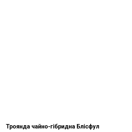
Троянда чайно-гібридна Блісфул