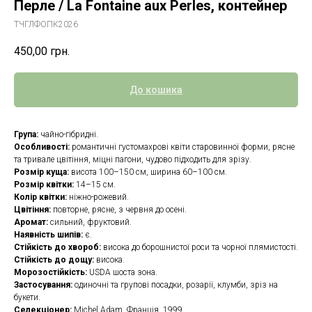
Перле / La Fontaine aux Perles, контейнер
ТЧГЛФОПК2026
450,00
грн.
До кошика
Група:
чайно-гібридні.
Особливості:
романтичні густомахрові квіти старовинної форми, рясне
та тривале цвітіння, міцні пагони, чудово підходить для зрізу.
Розмір куща:
висота 100–150 см, ширина 60–100 см.
Розмір квітки:
14–15 см.
Колір квітки:
ніжно-рожевий.
Цвітіння:
повторне, рясне, з червня до осені.
Аромат:
сильний, фруктовий.
Наявність шипів:
є.
Стійкість до хвороб:
висока до борошнистої роси та чорної плямистості.
Стійкість до дощу:
висока.
Морозостійкість:
USDA шоста зона.
Застосування:
одиночні та групові посадки, розарії, клумби, зріз на
букети.
Селекціонер:
Michel Adam, Франція, 1999.