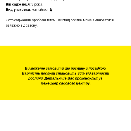
Вік саджанця:
3 роки.
Вид упаковки:
контейнер. 🪴
Фото саджанців зроблені літом і вигляд рослин може змінюватися
залежно від сезону.
Ви можете замовити цю рослину з посадкою.
Вартість послуги становить 30% від вартості
рослини. Детальніше Вас проконсультує
менеджер садового центру.