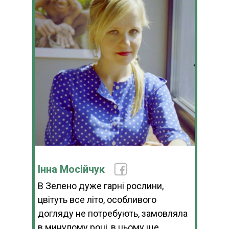
Інна Мосійчук
В Зелено дуже гарні рослини,
цвітуть все літо, особливого
догляду не потребують, замовляла
в минулому році, в цьому ще