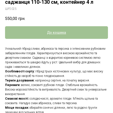
саджанця 110-130 см, контейнер 4 л
ШР2025
550,00
грн.
До кошика
Унікальний гібрид сливи, абрикоса та персика з інтенсивним рубіновим
забарвленням плодів. Характеризується високою врожайністю та
десертним смаком. Саджанці з відкритою кореневою системою легко
приживаються та швидко йдуть у ріст. Ідеальний вибір для домашніх
садів і невеликих ділянок.
Особливості сорту:
гібрид трьох кісточкових культур, що має високу
стійкість до хвороб та пізнє плодоношення.
Термін дозрівання:
наприкінці серпня, на початку вересня.
Переваги:
великі, соковиті рубінові плоди. Стабільна врожайність.
Висока морозостійкість та витривалість. Десертний смак та універсальне
використання.
Смакові якості:
солодко-кислі, ароматні плоди. М’якоть щільна та
соковита. Нагадує смак абрикоса, сливи та персика.
Місце посадки:
обирайте сонячні ділянки, легкі та родючі ґрунти
захищені від сильних вітрів.