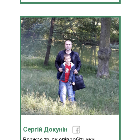
Сергій Докунін
Вражає те, як співробітники