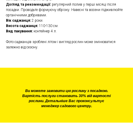
Догляд та рекомендації:
регулярний полив у перші місяці після
посадки. Проводьте формуючу обрізку. Навесні та восени підживлюйте
органічними добривами.
Вік саджанця:
2 роки.
Висота саджанця:
110-130 см.
Вид пакування:
контейнер 4 л.
Фото саджанців зроблені літом і вигляд рослин може змінюватися
залежно від сезону.
Ви можете замовити цю рослину з посадкою.
Вартість послуги становить 30% від вартості
рослини. Детальніше Вас проконсультує
менеджер садового центру.