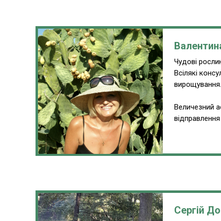
Валентин
Чудові рослин
Всілякі консу
вирощування
Величезний а
відправлення 
Сергій До