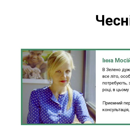
Чесн
Інна Мосі
В Зелено дуже
все літо, ос
потребують, 
році, в цьому
Приємний пер
консультація