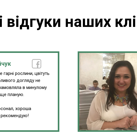
і відгуки наших клі
йчук
 гарні рослини, цвітуть
обливого догляду не
замовляла в минулому
 ще планую.
сонал, хороша
, рекомендую!