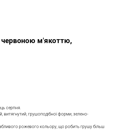
з червоною м'якоттю,
ець серпня.
й, витягнутий, грушоподібної форми, зелено-
абливого рожевого кольору, що робить грушу більш