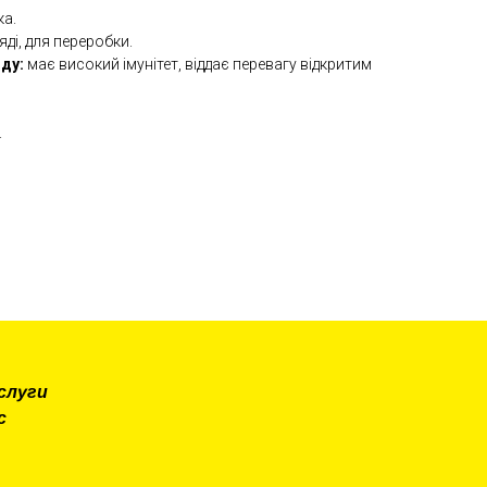
ка.
яді, для переробки.
ду:
має високий імунітет, віддає перевагу відкритим
.
слуги
с