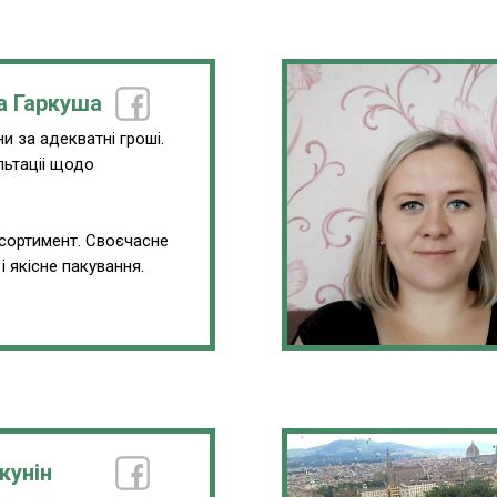
а Гаркуша
и за адекватні гроші.
льтаціі щодо
.
сортимент. Своєчасне
і якісне пакування.
кунін