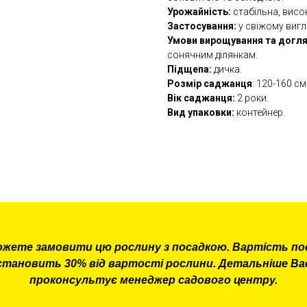
Урожайність:
стабільна, висо
Застосування:
у свіжому вигл
Умови вирощування та догля
сонячним ділянкам.
Підщепа:
дичка.
Розмір саджанця
: 120-160 см
Вік саджанця:
2 роки.
Вид упаковки:
контейнер.
ожете замовити цю рослину з посадкою. Вартість по
становить 30% від вартості рослини. Детальніше Ва
проконсультує менеджер садового центру.