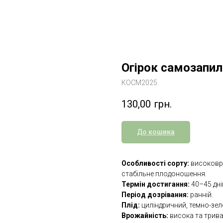
Огірок самозапил
КОСМ2025
130,00
грн.
До кошика
Особливості сорту:
високовро
стабільне плодоношення.
Термін достигання:
40–45 дні
Період дозрівання:
ранній.
Плід:
циліндричний, темно-зеле
Врожайність:
висока та трива