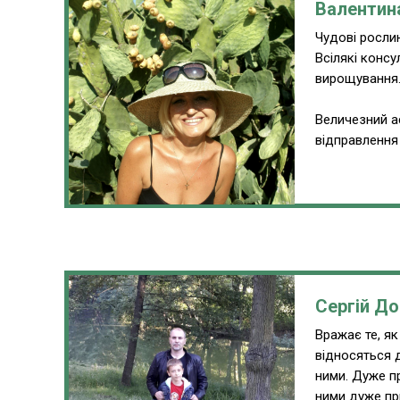
Валентин
Чудові рослин
Всілякі консу
вирощування
Величезний а
відправлення 
Сергій До
Вражає те, як
відносяться 
ними. Дуже пр
ними дуже пр