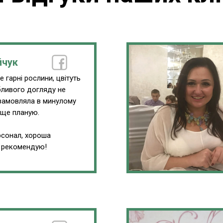
йчук
 гарні рослини, цвітуть
обливого догляду не
замовляла в минулому
 ще планую.
сонал, хороша
, рекомендую!