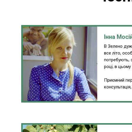
Інна Мосі
В Зелено дуже
все літо, ос
потребують, 
році, в цьому
Приємний пер
консультація