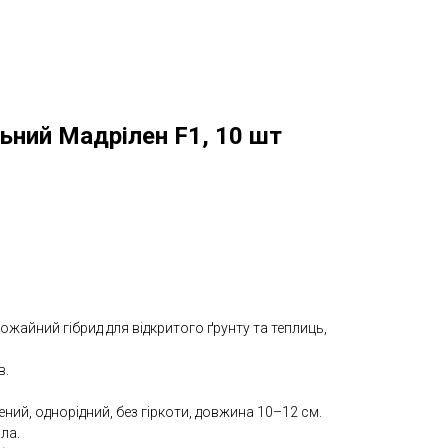
ьний Мадрілен F1, 10 шт
жайний гібрид для відкритого ґрунту та теплиць,
в.
ний, однорідний, без гіркоти, довжина 10–12 см.
ла.