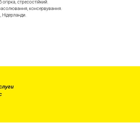
огірка, стресостійкий.
засолювання, консервування.
 Нідерланди.
слуги
с