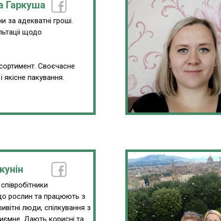
а Гаркуша
и за адекватні гроші.
льтаціі щодо
.
сортимент. Своєчасне
і якісне пакування.
кунін
 співробітники
до рослин та працюють з
ивітні люди, спілкування з
иємне. Дають корисні та