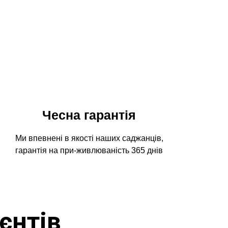
Чесна гарантія
Ми впевнені в якості наших саджанців,
гарантія на при-живлюваність 365 днів
єнтів