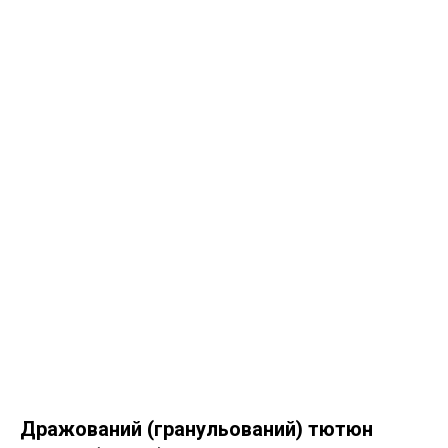
Дражований (гранульований) тютюн