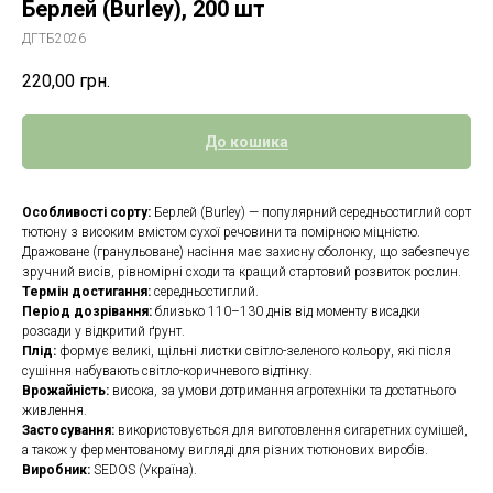
Берлей (Burley), 200 шт
ДГТБ2026
220,00
грн.
До кошика
Особливості сорту:
Берлей (Burley) — популярний середньостиглий сорт
тютюну з високим вмістом сухої речовини та помірною міцністю.
Дражоване (гранульоване) насіння має захисну оболонку, що забезпечує
зручний висів, рівномірні сходи та кращий стартовий розвиток рослин.
Термін достигання:
середньостиглий.
Період дозрівання:
близько 110–130 днів від моменту висадки
розсади у відкритий ґрунт.
Плід:
формує великі, щільні листки світло-зеленого кольору, які після
сушіння набувають світло-коричневого відтінку.
Врожайність:
висока, за умови дотримання агротехніки та достатнього
живлення.
Застосування:
використовується для виготовлення сигаретних сумішей,
а також у ферментованому вигляді для різних тютюнових виробів.
Виробник:
SEDOS (Україна).