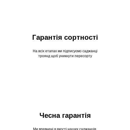
Гарантія сортності
На всіх етапах ми підписуємо саджанці
троянд щоб уникнути пересорту
Чесна гарантія
Ми впевнені в якості наших саджанців,