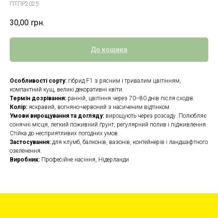
ПТПР2025
30,00
грн.
До кошика
Особливості сорту:
гібрид F1 з рясним і тривалим цвітінням,
компактний кущ, великі декоративні квіти.
Термін дозрівання:
ранній, цвітіння через 70–80 днів після сходів.
Колір:
яскравий, вогняно-червоний з насиченим відтінком.
Умови вирощування та догляду:
вирощують через розсаду. Полюбляє
сонячні місця, легкий поживний ґрунт, регулярний полив і підживлення.
Стійка до несприятливих погодних умов.
Застосування:
для клумб, балконів, вазонів, контейнерів і ландшафтного
озеленення.
Виробник:
Професійне насіння, Нідерланди