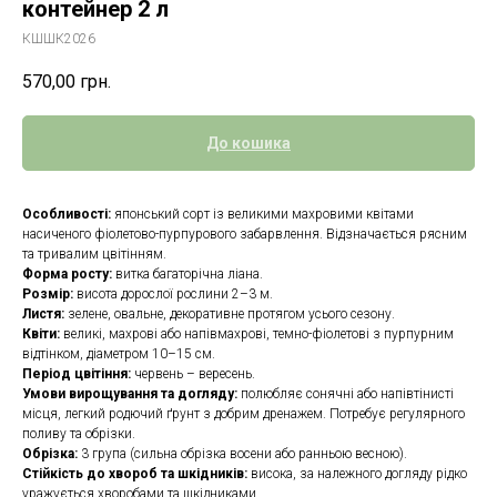
контейнер 2 л
КШШК2026
570,00
грн.
До кошика
Особливості:
японський сорт із великими махровими квітами
насиченого фіолетово-пурпурового забарвлення. Відзначається рясним
та тривалим цвітінням.
Форма росту:
витка багаторічна ліана.
Розмір:
висота дорослої рослини 2–3 м.
Листя:
зелене, овальне, декоративне протягом усього сезону.
Квіти:
великі, махрові або напівмахрові, темно-фіолетові з пурпурним
відтінком, діаметром 10–15 см.
Період цвітіння:
червень – вересень.
Умови вирощування та догляду:
полюбляє сонячні або напівтінисті
місця, легкий родючий ґрунт з добрим дренажем. Потребує регулярного
поливу та обрізки.
Обрізка:
3 група (сильна обрізка восени або ранньою весною).
Стійкість до хвороб та шкідників:
висока, за належного догляду рідко
уражується хворобами та шкідниками.