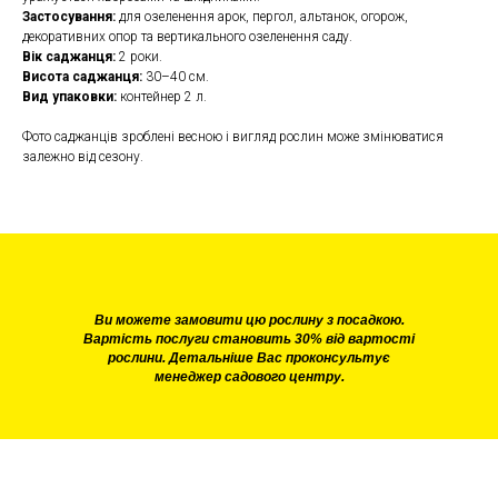
Застосування:
для озеленення арок, пергол, альтанок, огорож,
декоративних опор та вертикального озеленення саду.
Вік саджанця:
2 роки.
Висота саджанця:
30–40 см.
Вид упаковки:
контейнер 2 л.
Фото саджанців зроблені весною і вигляд рослин може змінюватися
залежно від сезону.
Ви можете замовити цю рослину з посадкою.
Вартість послуги становить 30% від вартості
рослини. Детальніше Вас проконсультує
менеджер садового центру.