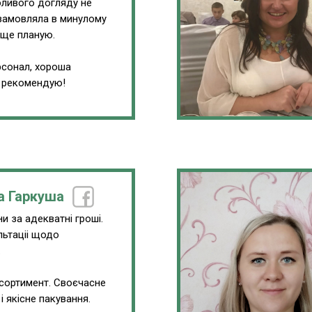
обливого догляду не
замовляла в минулому
 ще планую.
сонал, хороша
, рекомендую!
а Гаркуша
и за адекватні гроші.
льтаціі щодо
.
сортимент. Своєчасне
і якісне пакування.