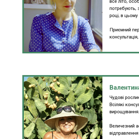
все літо, ос
потребують, 
році, в цьому
Приємний пер
консультація
Валентин
Чудові рослин
Всілякі консу
вирощування
Величезний а
відправлення 