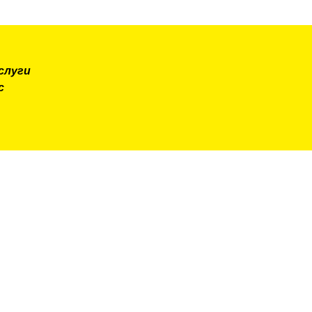
слуги
с