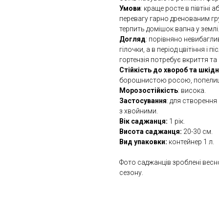
Умови
: краще росте в півтіні 
перевагу гарно дренованим гру
терпить домішок вапна у землі
Догляд
: порівняно невибаглив
гілочки, а в період цвітіння і 
гортензія потребує вкриття та
Стійкість до хвороб та шкідн
борошнистою росою, попелиця
Морозостійкість
: висока.
Застосування
: для створення
з хвойними.
Вік саджанця:
1 рік.
Висота саджанця:
20-30 см.
Вид упаковки:
контейнер 1 л.
Фото саджанців зроблені весн
сезону.