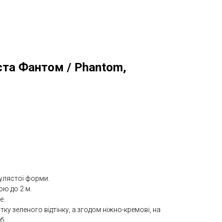
ста Фантом / Phantom,
улястої форми.
ою до 2 м.
е.
чатку зеленого відтінку, а згодом ніжно-кремові, на
б.