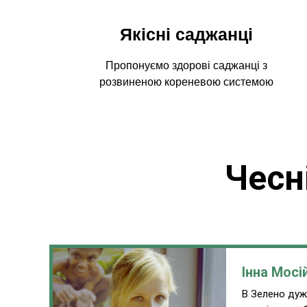
Якісні саджанці
Пропонуємо здорові саджанці з
розвиненою кореневою системою
Чесн
Інна Мосі
В Зелено дуже