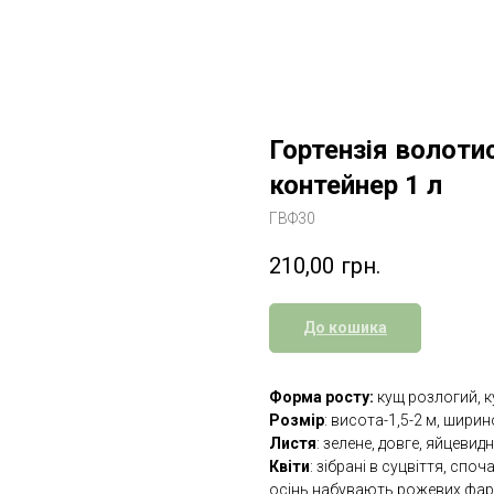
Гортензія волоти
контейнер 1 л
ГВФ30
210,00
грн.
До кошика
Форма росту:
кущ розлогий, к
Розмір
: висота-1,5-2 м, ширин
Листя
: зелене, довге, яйцевидн
Квіти
: зібрані в суцвіття, спо
осінь набувають рожевих фар