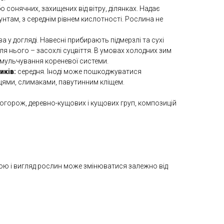
або сонячних, захищених від вітру, ділянках. Надає
нтам, з середнім рівнем кислотності. Рослина не
.
а у догляді. Навесні прибирають підмерзлі та сухі
після нього – засохлі суцвіття. В умовах холодних зим
 мульчування кореневої системи.
иків:
середня. Іноді може пошкоджуватися
ми, слимаками, павутинним кліщем.
 огорож, деревно-кущових і кущових груп, композицій
ою і вигляд рослин може змінюватися залежно від