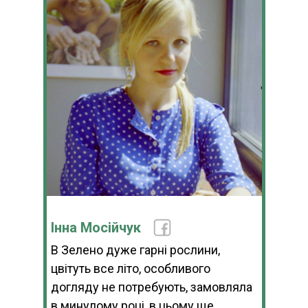
Інна Мосійчук
В Зелено дуже гарні рослини,
цвітуть все літо, особливого
догляду не потребують, замовляла
в минулому році, в цьому ще