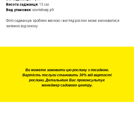
Висота саджанця:
15 см.
Вид упаковки:
контейнер р9.
Фото саджанців зроблені весною і вигляд рослин може змінюватися
залежно від сезону.
Ви можете замовити цю рослину з посадкою.
Вартість послуги становить 30% від вартості
рослини. Детальніше Вас проконсультує
менеджер садового центру.