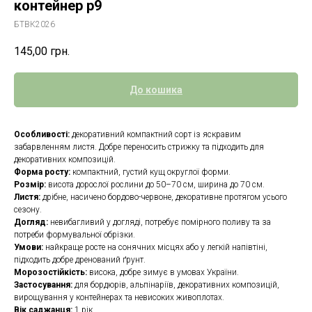
контейнер р9
БТВК2026
145,00
грн.
До кошика
Особливості:
декоративний компактний сорт із яскравим
забарвленням листя. Добре переносить стрижку та підходить для
декоративних композицій.
Форма росту:
компактний, густий кущ округлої форми.
Розмір:
висота дорослої рослини до 50–70 см, ширина до 70 см.
Листя:
дрібне, насичено бордово-червоне, декоративне протягом усього
сезону.
Догляд:
невибагливий у догляді, потребує помірного поливу та за
потреби формувальної обрізки.
Умови:
найкраще росте на сонячних місцях або у легкій напівтіні,
підходить добре дренований ґрунт.
Морозостійкість:
висока, добре зимує в умовах України.
Застосування:
для бордюрів, альпінаріїв, декоративних композицій,
вирощування у контейнерах та невисоких живоплотах.
Вік саджанця:
1 рік.