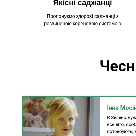
Якісні саджанці
Пропонуємо здорові саджанці з
розвиненою кореневою системою
Чесн
Інна Мосі
В Зелено дуже
все літо, ос
потребують, 