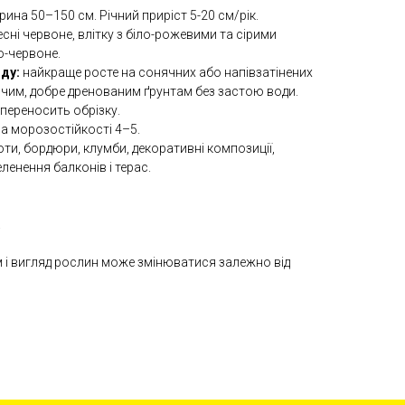
ина 50–150 см. Річний приріст 5-20 см/рік.
сні червоне, влітку з біло-рожевими та сірими
о-червоне.
ду:
найкраще росте на сонячних або напівзатінених
ючим, добре дренованим ґрунтам без застою води.
 переносить обрізку.
а морозостійкості 4–5.
ти, бордюри, клумби, декоративні композиції,
енення балконів і терас.
.
м і вигляд рослин може змінюватися залежно від