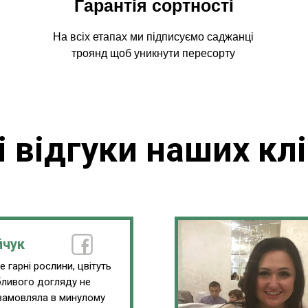
Гарантія сортності
На всіх етапах ми підписуємо саджанці
троянд щоб уникнути пересорту
і відгуки наших клі
йчук
 гарні рослини, цвітуть
обливого догляду не
замовляла в минулому