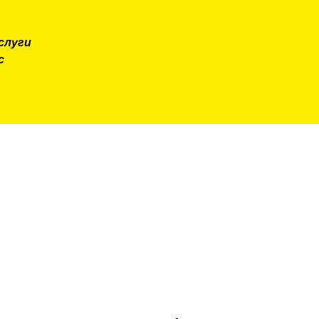
слуги
с