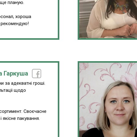
 ще планую.
сонал, хороша
, рекомендую!
а Гаркуша
и за адекватні гроші.
льтаціі щодо
.
сортимент. Своєчасне
і якісне пакування.