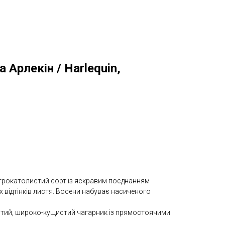
 Арлекін / Harlequin,
трокатолистий сорт із яскравим поєднанням
их відтінків листя. Восени набуває насиченого
стий, широко-кущистий чагарник із прямостоячими