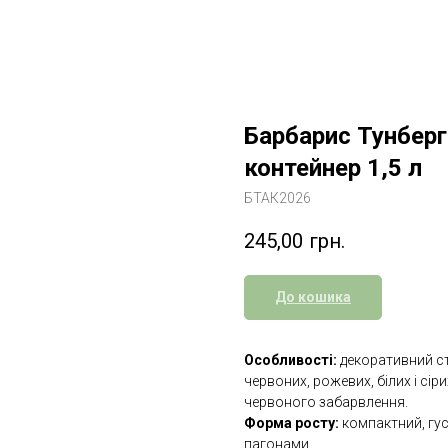
Барбарис Тунберга
контейнер 1,5 л
БТАК2026
245,00
грн.
До кошика
Особливості:
декоративний с
червоних, рожевих, білих і сір
червоного забарвлення.
Форма росту:
компактний, гу
пагонами.