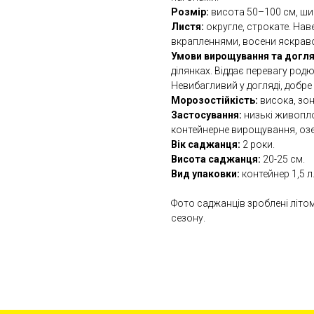
Розмір:
висота 50–100 см, шир
Листя:
округле, строкате. Наве
вкрапленнями, восени яскрав
Умови вирощування та догля
ділянках. Віддає перевагу род
Невибагливий у догляді, добре
Морозостійкість:
висока, зон
Застосування:
низькі живопло
контейнерне вирощування, озел
Вік саджанця:
2 роки.
Висота саджанця:
20-25 см.
Вид упаковки:
контейнер 1,5 л
Фото саджанців зроблені літо
сезону.