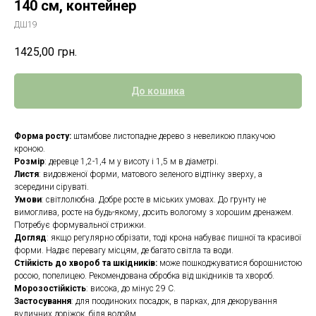
140 см, контейнер
ДШ19
1425,00
грн.
До кошика
Форма росту:
штамбове листопадне дерево з невеликою плакучою
кроною.
Розмір
: деревце 1,2-1,4 м у висоту і 1,5 м в діаметрі.
Листя
: видовженої форми, матового зеленого відтінку зверху, а
зсередини сіруваті.
Умови
: світлолюбна. Добре росте в міських умовах. До грунту не
вимоглива, росте на будь-якому, досить вологому з хорошим дренажем.
Потребує формувальної стрижки.
Догляд
: якщо регулярно обрізати, тоді крона набуває пишної та красивої
форми. Надає перевагу місцям, де багато світла та води.
Стійкість до хвороб та шкідників:
може пошкоджуватися борошнистою
росою, попелицею. Рекомендована обробка від шкідників та хвороб.
Морозостійкість
: висока, до мінус 29 С.
Застосування
: для поодиноких посадок, в парках, для декорування
вуличних доріжок, біля водойм.