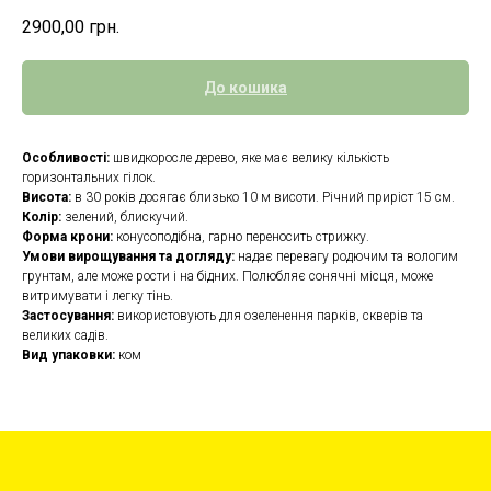
2900,00
грн.
До кошика
Особливості:
швидкоросле дерево, яке має велику кількість
горизонтальних гілок.
Висота:
в 30 років досягає близько 10 м висоти. Річний приріст 15 см.
Колір:
зелений, блискучий.
Форма крони:
конусоподібна, гарно переносить стрижку.
Умови вирощування та догляду:
надає перевагу родючим та вологим
грунтам, але може рости і на бідних. Полюбляє сонячні місця, може
витримувати і легку тінь.
Застосування:
використовують для озеленення парків, скверів та
великих садів.
Вид упаковки:
ком