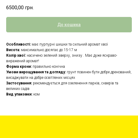
6500,00
грн.
До кошика
Особливості:
має пурпурні шишки та сильний аромат хвої
Висота:
максимально досягає до 15-17 м
Колір хвої:
насичено зелений зверху, знизу . Має дуже яскраво-
виражений аромат!
Форма крони:
правильно конічна
Умови вирощування та догляду:
грунт повинен бути добре дренований,
висаджувати на добре освітлених місцях
Застосування:
рекомендується для озеленення парків, скверів та
великих садів
Вид упаковки:
ком