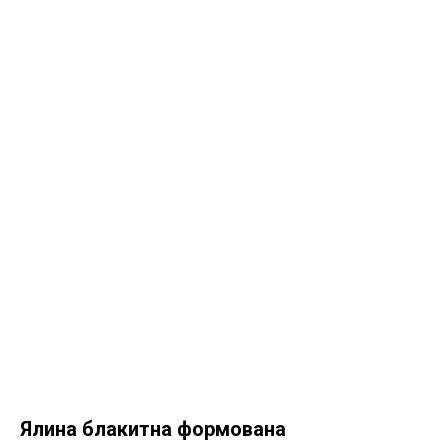
Ялина блакитна формована