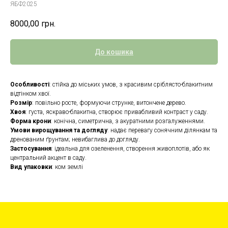
ЯБФ2025
8000,00
грн.
До кошика
Особливості
: стійка до міських умов, з красивим сріблясто-блакитним
відтінком хвої.
Розмір
: повільно росте, формуючи струнке, витончене дерево.
Хвоя
: густа, яскраво-блакитна, створює привабливий контраст у саду.
Форма крони
: конічна, симетрична, з акуратними розгалуженнями.
Умови вирощування та догляду
: надає перевагу сонячним ділянкам та
дренованим ґрунтам; невибаглива до догляду.
Застосування
: ідеальна для озеленення, створення живоплотів, або як
центральний акцент в саду.
Вид упаковки
: ком землі