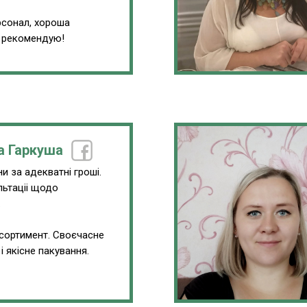
сонал, хороша
, рекомендую!
а Гаркуша
и за адекватні гроші.
льтаціі щодо
.
сортимент. Своєчасне
і якісне пакування.