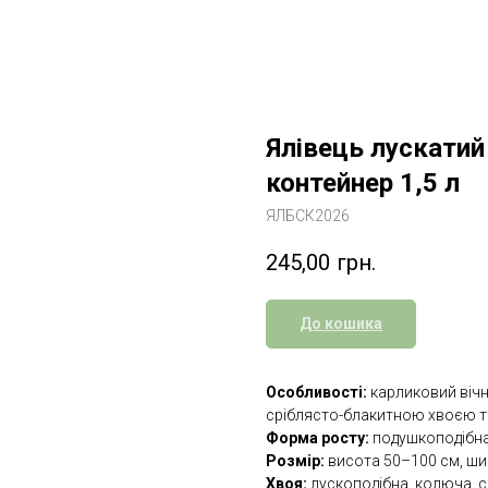
Ялівець лускатий 
контейнер 1,5 л
ЯЛБСК2026
245,00
грн.
До кошика
Особливості:
карликовий вічн
сріблясто-блакитною хвоєю 
Форма росту:
подушкоподібна,
Розмір:
висота 50–100 см, шир
Хвоя:
лускоподібна, колюча, 