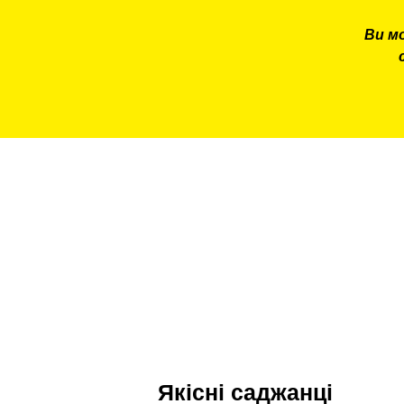
Ви м
Якісні саджанці