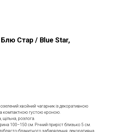
Блю Стар / Blue Star,
озелений хвойний чагарник із декоративною
та компактною густою кроною.
 щільна, розлога.
ина 100–150 см. Річний приріст близько 5 см.
сріблясто-блакитного забарвлення, декоративна