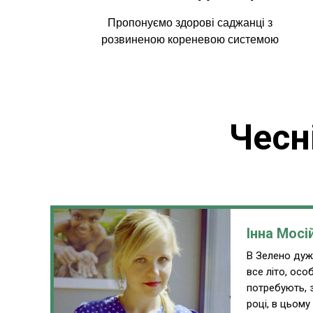
Пропонуємо здорові саджанці з
розвиненою кореневою системою
Чесн
Інна Мосі
В Зелено дуже
все літо, ос
потребують, 
році, в цьому