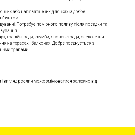
чних або напівзатінених ділянках із добре
 ґрунтом.
уванні. Потребує помірного поливу після посадки та
ізування.
арії, гравійні сади, клумби, японські сади, озеленення
ня на терасах і балконах. Добре поєднується з
вними травами.
.
м і вигляд рослин може змінюватися залежно від