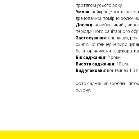
протягом усього року.
Умови:
найкраще росте на соня
дренованим, помірно родючим
Догляд:
невибагливий у вирощ
періодичного санітарного обр
Застосування:
альпінарії, рок
схилів, контейнерне вирощуван
багаторічниками та декорати
Вік саджанця:
2 роки.
Висота саджанця:
10 см.
Вид упаковки:
контейнер 1,5 л
Фото саджанців зроблені літо
сезону.