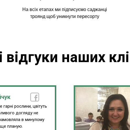
На всіх етапах ми підписуємо саджанці
троянд щоб уникнути пересорту
і відгуки наших клі
йчук
 гарні рослини, цвітуть
обливого догляду не
замовляла в минулому
 ще планую.