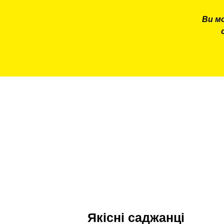
Ви м
Якісні саджанці