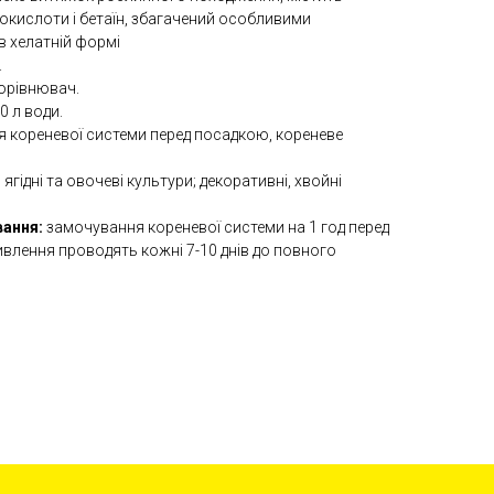
нокислоти і бетаїн, збагачений особливими
в хелатній формі
.
корівнювач.
0 л води.
 кореневої системи перед посадкою, кореневе
, ягідні та овочеві культури; декоративні, хвойні
вання:
замочування кореневої системи на 1 год перед
ивлення проводять кожні 7-10 днів до повного