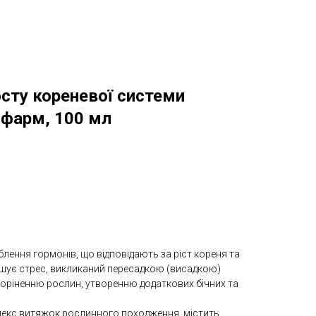
сту кореневої системи
іфарм, 100 мл
ення гормонів, що відповідають за ріст кореня та
ншує стрес, викликаний пересадкою (висадкою)
коріненню рослин, утворенню додаткових бічних та
екс витяжок рослинного походження, містить