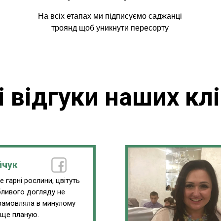
На всіх етапах ми підписуємо саджанці
троянд щоб уникнути пересорту
і відгуки наших клі
йчук
 гарні рослини, цвітуть
обливого догляду не
замовляла в минулому
 ще планую.