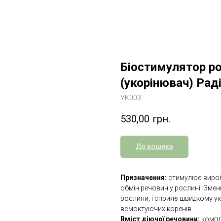
Біостимулятор ро
(укорінювач) Рад
УК003
530,00
грн.
До кошика
Призначення:
стимулює виробл
обмін речовин у рослині. Зме
рослини, і сприяє швидкому у
всмоктуючих коренів.
Вміст діючої речовини:
компл