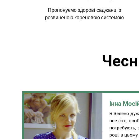
Пропонуємо здорові саджанці з
розвиненою кореневою системою
Чесн
Інна Мосі
В Зелено дуже
все літо, ос
потребують, 
році, в цьому