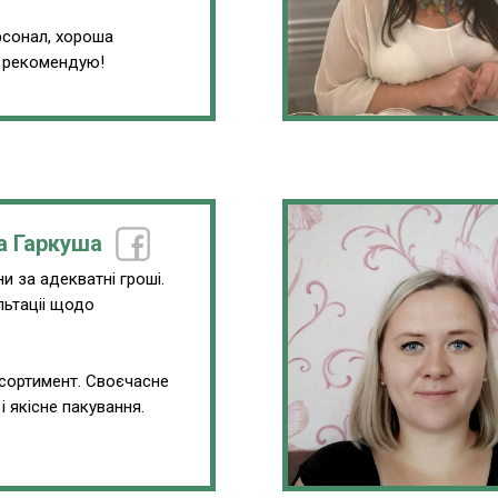
сонал, хороша
, рекомендую!
а Гаркуша
и за адекватні гроші.
льтаціі щодо
.
сортимент. Своєчасне
і якісне пакування.