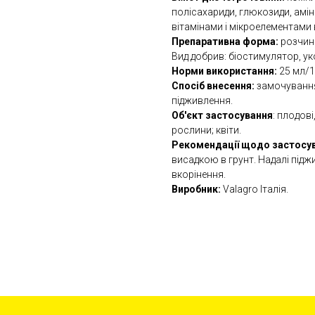
полісахариди, глюкозиди, амі
вітамінами і мікроелементами 
Препаративна форма:
розчин
Вид добрив: біостимулятор, у
Норми використання:
25 мл/1
Спосіб внесення:
замочування
підживлення.
Об'єкт застосування
: плодові
рослини; квіти.
Рекомендації щодо застосу
висадкою в грунт. Надалі підж
вкорінення.
Виробник:
Valagro Італія.