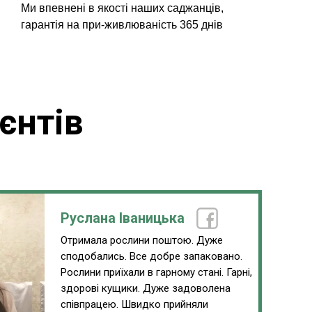
Ми впевнені в якості наших саджанців,
гарантія на при-живлюваність 365 днів
єнтів
Руслана Іваницька
Отримала рослини поштою. Дуже
сподобались. Все добре запаковано.
Рослини приїхали в гарному стані. Гарні,
здорові кущики. Дуже задоволена
співпрацею. Швидко прийняли