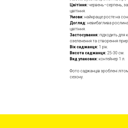
Цвітіння:
червень–серпень, за
цвітіння.
Умови:
найкраще росте на сон
Догляд:
невибаглива рослина,
цвітіння.
Застосування:
підходить для к
озеленення та створення прир
Вік саджанця:
1 рік.
Висота саджанця:
25-30 см.
Вид упаковки:
контейнер 1 л.
Фото саджанців зроблені літо
сезону.