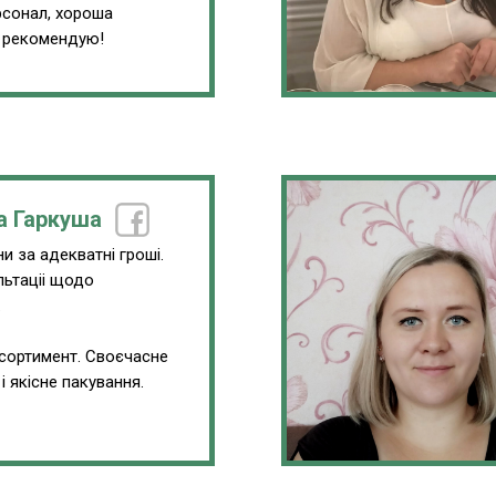
сонал, хороша
, рекомендую!
а Гаркуша
и за адекватні гроші.
льтаціі щодо
.
сортимент. Своєчасне
і якісне пакування.