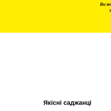
Ви м
Якісні саджанці