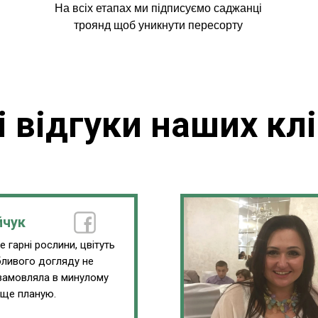
На всіх етапах ми підписуємо саджанці
троянд щоб уникнути пересорту
і відгуки наших клі
йчук
 гарні рослини, цвітуть
обливого догляду не
замовляла в минулому
 ще планую.