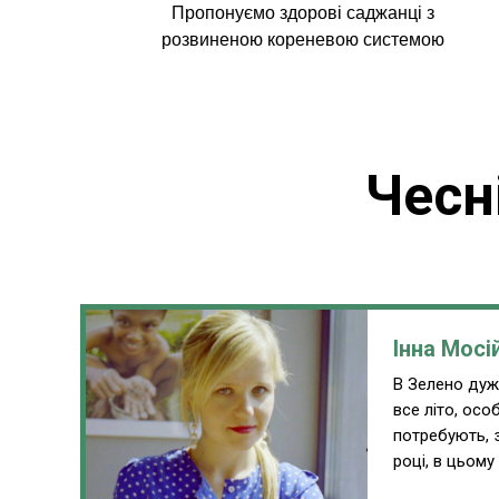
Пропонуємо здорові саджанці з
розвиненою кореневою системою
Чесн
Інна Мосі
В Зелено дуже
все літо, ос
потребують, 
році, в цьому