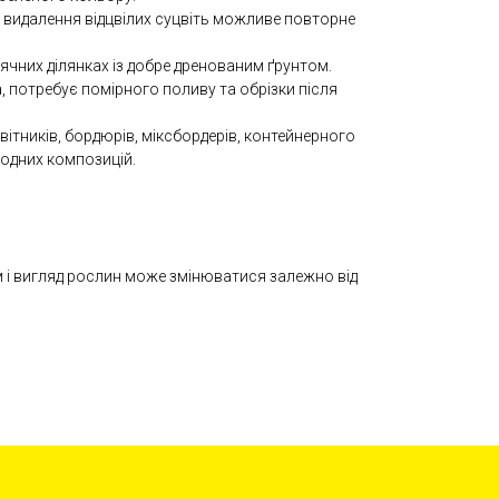
 видалення відцвілих суцвіть можливе повторне
ячних ділянках із добре дренованим ґрунтом.
 потребує помірного поливу та обрізки після
вітників, бордюрів, міксбордерів, контейнерного
одних композицій.
м і вигляд рослин може змінюватися залежно від