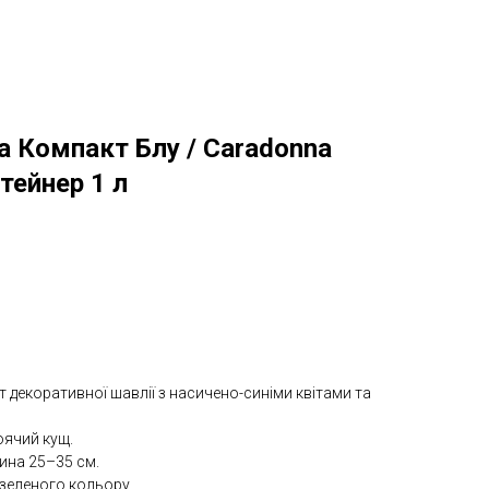
 Компакт Блу / Caradonna
тейнер 1 л
 декоративної шавлії з насичено-синіми квітами та
ячий кущ.
ина 25–35 см.
-зеленого кольору.