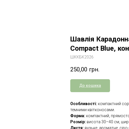
Шавлія Карадонна
Compact Blue, кон
ШККБК2026
250,00
грн.
До кошика
Особливості:
компактний сорт
темними квітконосами.
Форма:
компактний, прямосто
Розмір:
висота 30–40 см, шир
Листя:
вузьке, ароматне, сіро