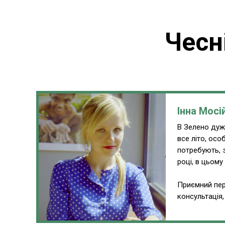
Чесн
Інна Мосі
В Зелено дуже
все літо, ос
потребують, 
році, в цьому
Приємний пер
консультація