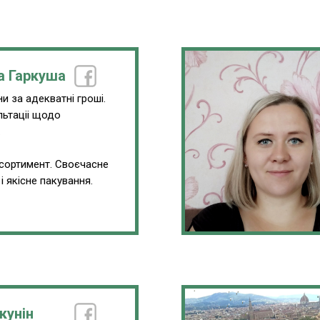
а Гаркуша
и за адекватні гроші.
льтаціі щодо
.
сортимент. Своєчасне
і якісне пакування.
кунін