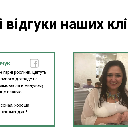
і відгуки наших клі
йчук
 гарні рослини, цвітуть
обливого догляду не
замовляла в минулому
 ще планую.
сонал, хороша
, рекомендую!