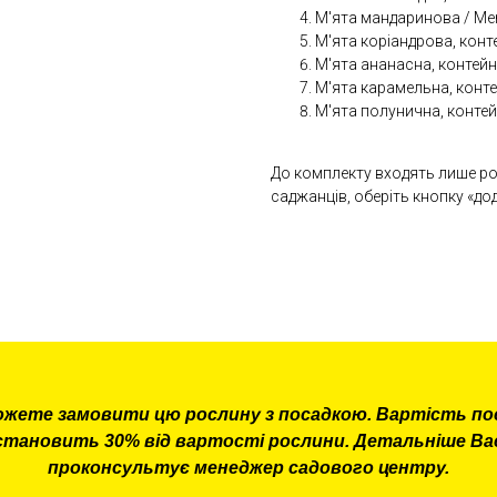
М'ята мандаринова / Ment
М'ята коріандрова, конте
М'ята ананасна, контейне
М'ята карамельна, контей
М'ята полунична, контейн
До комплекту входять лише р
саджанців, оберіть кнопку «д
ожете замовити цю рослину з посадкою. Вартість по
становить 30% від вартості рослини. Детальніше Ва
проконсультує менеджер садового центру.