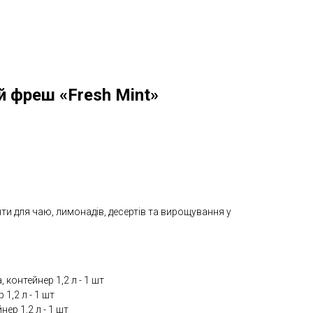
 фреш «Fresh Mint»
яти для чаю, лимонадів, десертів та вирощування у
контейнер 1,2 л - 1 шт
1,2 л - 1 шт
ер 1,2 л - 1 шт