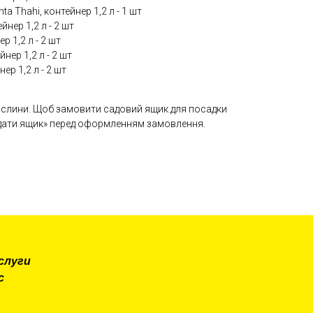
a Thahi, контейнер 1,2 л - 1 шт
йнер 1,2 л - 2 шт
р 1,2 л - 2 шт
нер 1,2 л - 2 шт
ер 1,2 л - 2 шт
ослини. Щоб замовити садовий ящик для посадки
одати ящик» перед оформленням замовлення.
слуги
с