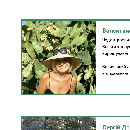
Валентин
Чудові рослин
Всілякі консу
вирощування
Величезний а
відправлення 
Сергій До