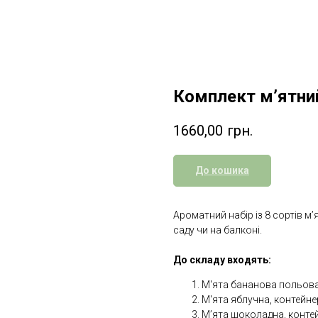
Комплект м’ятний
1660,00
грн.
До кошика
Ароматний набір із 8 сортів м’
саду чи на балконі.
До складу входять:
М'ята бананова польова, 
М'ята яблучна, контейнер 
М’ята шоколадна, контейн