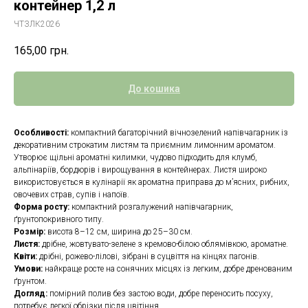
контейнер 1,2 л
ЧТЗЛК2026
165,00
грн.
До кошика
Особливості:
компактний багаторічний вічнозелений напівчагарник із
декоративним строкатим листям та приємним лимонним ароматом.
Утворює щільні ароматні килимки, чудово підходить для клумб,
альпінаріїв, бордюрів і вирощування в контейнерах. Листя широко
використовується в кулінарії як ароматна приправа до м’ясних, рибних,
овочевих страв, супів і напоїв.
Форма росту:
компактний розгалужений напівчагарник,
ґрунтопокривного типу.
Розмір:
висота 8–12 см, ширина до 25–30 см.
Листя:
дрібне, жовтувато-зелене з кремово-білою облямівкою, ароматне.
Квіти:
дрібні, рожево-лілові, зібрані в суцвіття на кінцях пагонів.
Умови:
найкраще росте на сонячних місцях із легким, добре дренованим
ґрунтом.
Догляд:
помірний полив без застою води, добре переносить посуху,
потребує легкої обрізки після цвітіння.