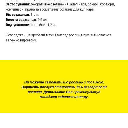
Застосування:
декоративне озеленення, альпінарії, рокарії, бордюри,
контейнери, пряна та ароматична рослина для кулінарії.
Вік саджанця:
1 рік.
Висота саджанця:
4-6 см.
Вид упаковки:
контейнер 1,2 л.
Фото саджанців зроблені літом і вигляд рослин може змінюватися
залежно від сезону.
Ви можете замовити цю рослину з посадкою.
Вартість послуги становить 30% від вартості
рослини. Детальніше Вас проконсультує
менеджер садового центру.