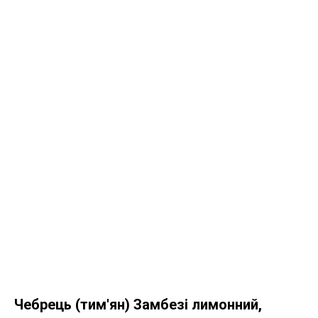
Чебрець (тим'ян) Замбезі лимонний,