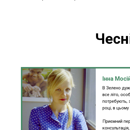
Чесн
Інна Мосі
В Зелено дуже
все літо, ос
потребують, 
році, в цьому
Приємний пер
консультація