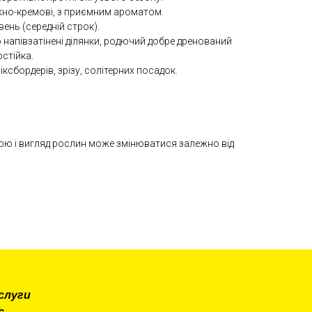
іжно-кремові, з приємним ароматом.
ень (середній строк).
 напівзатінені ділянки, родючий добре дренований
стійка.
міксбордерів, зрізу, солітерних посадок.
ою і вигляд рослин може змінюватися залежно від
слуги
с