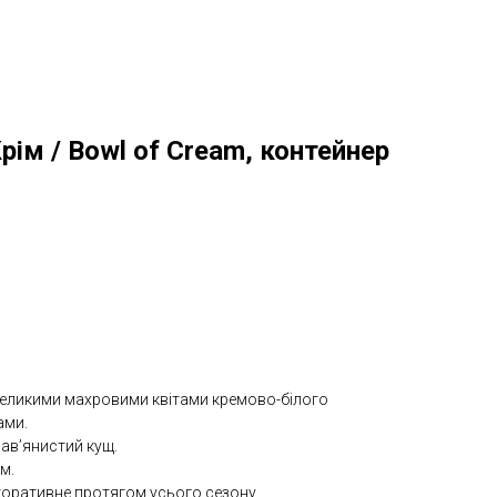
рім / Bowl of Cream, контейнер
 великими махровими квітами кремово-білого
ами.
ав’янистий кущ.
м.
екоративне протягом усього сезону.