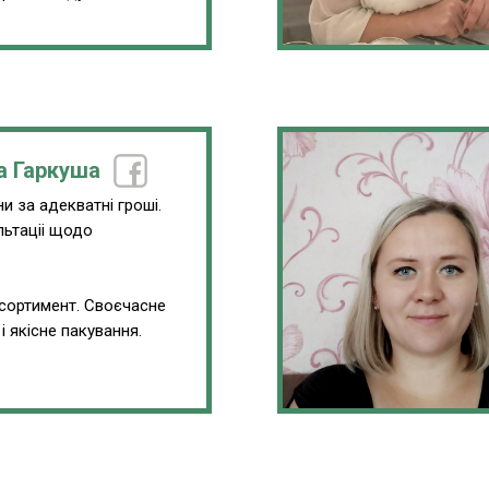
а Гаркуша
и за адекватні гроші.
льтаціі щодо
.
сортимент. Своєчасне
і якісне пакування.