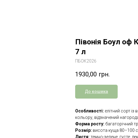
Півонія Боул оф К
7 л
ПБОК2026
1930,00
грн.
До кошика
Особливості:
елітний сорт із
кольору, відзначений нагород
Форма росту:
багаторічний тр
Розмір:
висота куща 80–100 с
Листя:
темно-зелене, густе, д