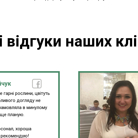
і відгуки наших клі
йчук
 гарні рослини, цвітуть
обливого догляду не
замовляла в минулому
 ще планую.
сонал, хороша
, рекомендую!