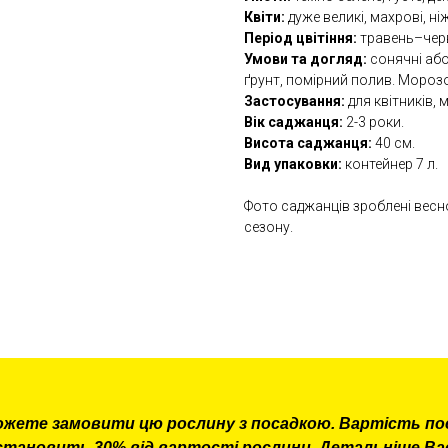
Квіти:
дуже великі, махрові, н
Період цвітіння:
травень–черв
Умови та догляд:
сонячні або
ґрунт, помірний полив. Морозо
Застосування:
для квітників, 
Вік саджанця:
2-3 роки.
Висота саджанця:
40 см.
Вид упаковки:
контейнер 7 л.
Фото саджанців зроблені весн
сезону.
ожете замовити цю рослину з посадкою. Вартість по
становить 30% від вартості рослини. Детальніше Ва