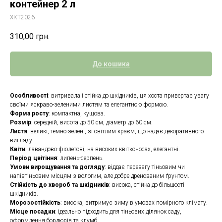
контейнер 2 л
ХКТ2026
310,00
грн.
До кошика
Особливості
: витривала і стійка до шкідників, ця хоста привертає увагу
своїми яскраво-зеленими листям та елегантною формою.
Форма росту
: компактна, кущова.
Розмір
: середній, висота до 50 см, діаметр до 60 см.
Листя
: великі, темно-зелені, зі світлим краєм, що надає декоративного
вигляду.
Квіти
: лавандово-фіолетові, на високих квітконосах, елегантні.
Період цвітіння
: липень-серпень.
Умови вирощування та догляду
: віддає перевагу тіньовим чи
напівтіньовим місцям з вологим, але добре дренованим ґрунтом.
Стійкість до хвороб та шкідників
: висока, стійка до більшості
шкідників.
Морозостійкість
: висока, витримує зиму в умовах помірного клімату.
Місце посадки
: ідеально підходить для тіньових ділянок саду,
оформлення бордюрів та клумб.