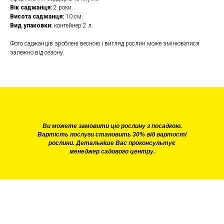
Вік саджанця:
2 роки.
Висота саджанця:
10 см.
Вид упаковки:
контейнер 2 л.
Фото саджанців зроблені весною і вигляд рослин може змінюватися
залежно від сезону.
Ви можете замовити цю рослину з посадкою.
Вартість послуги становить 30% від вартості
рослини. Детальніше Вас проконсультує
менеджер садового центру.