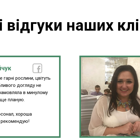
і відгуки наших клі
йчук
 гарні рослини, цвітуть
обливого догляду не
замовляла в минулому
 ще планую.
сонал, хороша
, рекомендую!