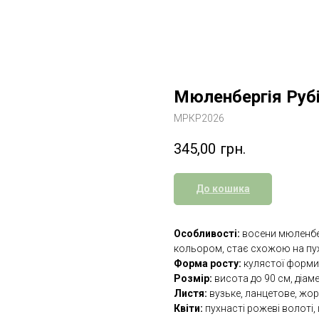
Мюленбергія Рубі 
МРКР2026
345,00
грн.
До кошика
Особливості:
восени мюленбе
кольором, стає схожою на пу
Форма росту:
кулястої форми
Розмір:
висота до 90 см, діаме
Листя:
вузьке, ланцетове, жор
Квіти:
пухнасті рожеві волоті,