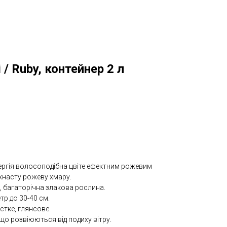
/ Ruby, контейнер 2 л
ргія волосоподібна цвіте ефектним рожевим
хнасту рожеву хмару.
, багаторічна злакова рослина.
тр до 30-40 см.
стке, глянсове.
 що розвіюються від подиху вітру.