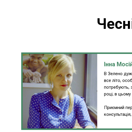
Чесн
Інна Мосі
В Зелено дуже
все літо, ос
потребують, 
році, в цьому
Приємний пер
консультація