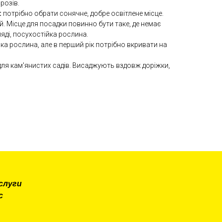
розів.
:
потрібно обрати сонячне, добре освітлене місце.
й. Місце для посадки повинно бути таке, де немає
яді, посухостійка рослина.
ка рослина, але в перший рік потрібно вкривати на
для кам'янистих садів. Висаджують вздовж доріжки,
слуги
с