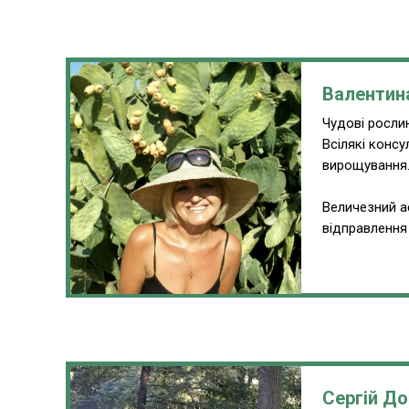
Валентин
Чудові рослин
Всілякі консу
вирощування
Величезний а
відправлення 
Сергій До