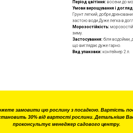
Період цвітіння:
восени до мо
Умови вирощування і догляд
Грунт легкий, добре дреновани
застою води.Дуже легка в догл
Морозостійкість:
морозостій
зиму.
Застосування:
біля водойми, 
що виглядає дуже гарно.
Вид упаковки:
контейнер 2 л.
ожете замовити цю рослину з посадкою. Вартість по
становить 30% від вартості рослини. Детальніше Ва
проконсультує менеджер садового центру.