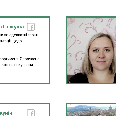
а Гаркуша
и за адекватні гроші.
льтаціі щодо
.
сортимент. Своєчасне
і якісне пакування.
кунін