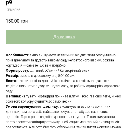
р9
КРК2026
150,00
грн.
До кошика
Особливості:
якщо ви шукаєте незвичний акцент, який безсумнівно
приверне увагу та додасть вашому саду неповторного шарму, рожева
кортадерія — саме те, що вам потрібно.
Форма росту:
щільний, об’ємний багаторічний злак
Розмір:
висота в дорослому віці 80-100 см.
Листя:
листки тонкі та довгі. А їх незліченна кількість та здатність
тендітно вигинатися додолу- надає масу, та робить кортадерію королевою
саду!
Цвітіння:
квітувати кортадерія починає влітку і зберігає свої легкі, ніжно-
рожевого кольору суцвіття до самої весни.
Умови вирощування і догляду:
висаджувати варто на сонячних
ділянках, там вона себе найкраще почуває та набуває насичених
відтінків. Гарно росте на добре дренованих грунтах. Після зимування
варто провести санітарну стрижку, щоб кущик мав гарний вигляд та міг
розростатися. Але потрібно бути обережним, так як листя жорстке-можна