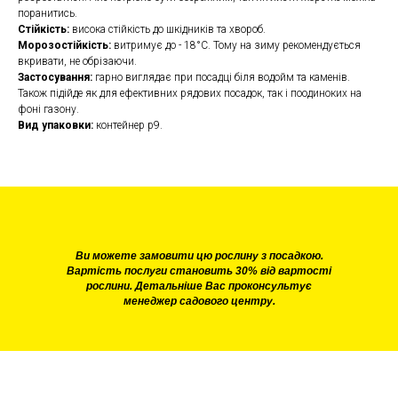
поранитись.
Стійкість:
висока стійкість до шкідників та хвороб.
Морозостійкість:
витримує до - 18°С. Тому на зиму рекомендується
вкривати, не обрізаючи.
Застосування:
гарно виглядає при посадці біля водойм та каменів.
Також підійде як для ефективних рядових посадок, так і поодиноких на
фоні газону.
Вид упаковки:
контейнер р9.
Ви можете замовити цю рослину з посадкою.
Вартість послуги становить 30% від вартості
рослини. Детальніше Вас проконсультує
менеджер садового центру.