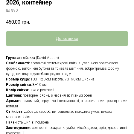
2026, контейнер
ІЕЛ890
450,00
грн.
До кошика
Група:
англійська (David Austin)
Особливості:
елегантні густомахрові квіти з ідеальною розетковою
формою, витончені бутони та тривале цвітіння, добре тримає форму
куща, виглядає дуже благородно в саду
Розмір куща:
100–120 см висота, 70–90 см ширина
Розмір квітки:
8–10 см
Колір квітки:
ніжно-рожевий
Цвітіння:
повторне, рясне, з червня до пізньої осені
Аромат:
приємний, середньої інтенсивності, з класичними трояндовими
нотами
Стійкість:
добра до хвороб, витривала до погодних умов, висока
морозостійкість
Наявність шипів: помірна
Застосування:
солітерні посадки, клумби, міксбордери, зріз, декоративні
композиції