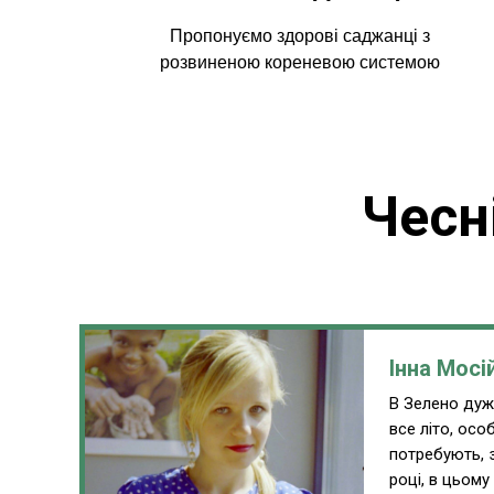
Пропонуємо здорові саджанці з
розвиненою кореневою системою
Чесн
Інна Мосі
В Зелено дуже
все літо, ос
потребують, 
році, в цьому