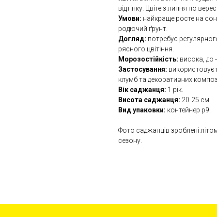
відтінку. Цвіте з липня по верес
Умови:
найкраще росте на сонц
родючий ґрунт.
Догляд:
потребує регулярного
рясного цвітіння.
Морозостійкість:
висока, до 
Застосування:
використовуєть
клумб та декоративних композ
Вік саджанця:
1 рік.
Висота саджанця:
20-25
см.
Вид упаковки:
контейнер р9.
Фото саджанців зроблені літо
сезону.