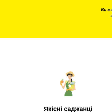
Ви м
Якісні саджанці