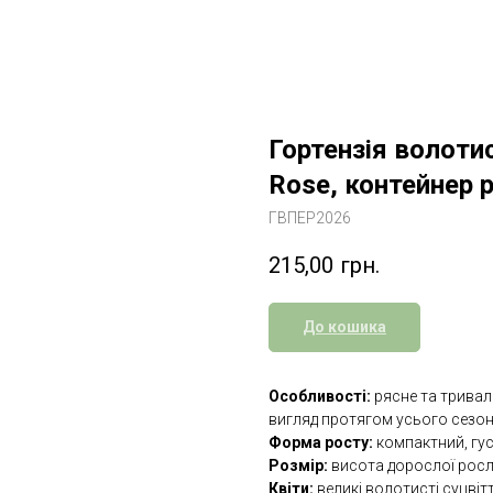
Гортензія волотис
Rose, контейнер 
ГВПЕР2026
215,00
грн.
До кошика
Особливості:
рясне та тривале
вигляд протягом усього сезон
Форма росту:
компактний, гус
Розмір:
висота дорослої росл
Квіти:
великі волотисті суцвіт