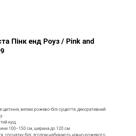
та Пінк енд Роуз / Pink and
р9
 цвітіння, великі рожево-білі суцвіття, декоративний
у.
тий кущ.
ини 100–150 см, ширина до 120 см.
тя, спочатку білі, згодом набувають ніжно-рожевого