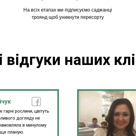
На всіх етапах ми підписуємо саджанці
троянд щоб уникнути пересорту
і відгуки наших клі
йчук
 гарні рослини, цвітуть
обливого догляду не
замовляла в минулому
 ще планую.