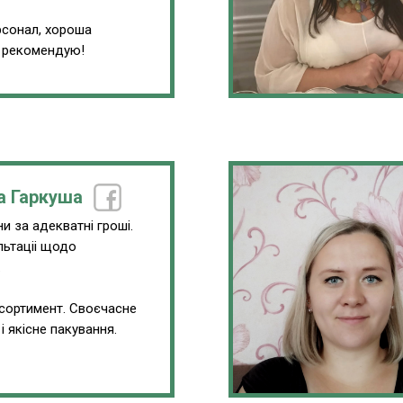
сонал, хороша
, рекомендую!
а Гаркуша
и за адекватні гроші.
льтаціі щодо
.
сортимент. Своєчасне
і якісне пакування.