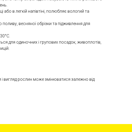
ень.
і або в легкій напівтіні, полюбляє вологий та
 поливу, весняної обрізки та підживлення для
-30°C.
ся для одиночних і групових посадок, живоплотів,
ицій.
м і вигляд рослин може змінюватися залежно від