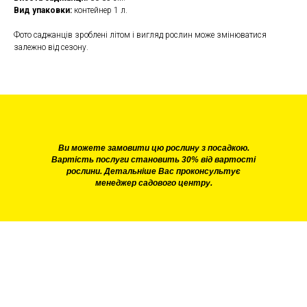
Вид упаковки:
контейнер 1 л.
Фото саджанців зроблені літом і вигляд рослин може змінюватися
залежно від сезону.
Ви можете замовити цю рослину з посадкою.
Вартість послуги становить 30% від вартості
рослини. Детальніше Вас проконсультує
менеджер садового центру.