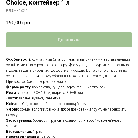
Choice, контейнер 1 л
ВДФЧК2026
190,00
грн.
До кошика
Особливості:
компактний багаторічник із витонченими вертикальними
суцвіттями ніжно-рожевого кольору. Формує щільні куртини та ідеально
підходить для природних і декоративних садів. Цвіте рясно з червня по
серпень, при своєчасному обрізанні можливе повторне цвітіння.
Приваблює бджіл і корисних комах.
Форма росту:
компактна, кущова, вертикальні квітконоси.
Розмір:
висота 20–40 см, ширина 30–40 см.
Листя:
зелене, вузьке, ланцетне.
Квіти:
дрібні, рожеві, зібрані в колосоподібні суцвіття.
Умови:
сонце, вологий/свіжий, добре дренований ґрунт, не переносить
посуху.
Застосування:
бордюри, групові посадки, біля водойм, контейнери,
зрізка.
Вік саджанця:
1 рік.
Висота саджанця:
30-35 см.